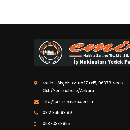
Melih Gökçek Blv. No:17 D:15, 06378 İvedik
Osb/Yenimahalle/Ankara
info@emirmakina.com.tr
0312 395 63 89
05370343955