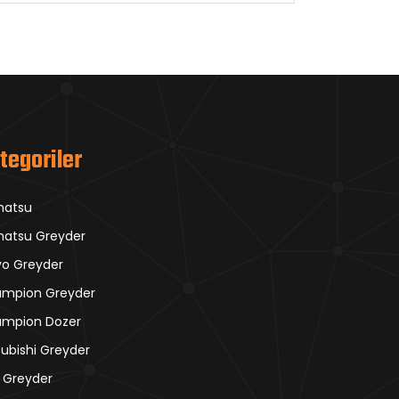
tegoriler
matsu
atsu Greyder
vo Greyder
mpion Greyder
mpion Dozer
subishi Greyder
 Greyder