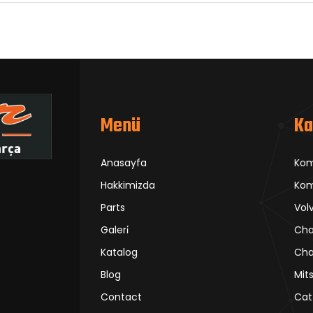
Menü
Ka
Anasayfa
Ko
Hakkimizda
Kom
Parts
Vol
Galeri̇
Cha
Katalog
Cha
Blog
Mit
Contact
Cat